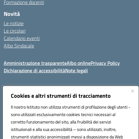
Formazione docenti
Novità
Le notizie
Le circolari
Calendario eventi
Albo Sindacale
Amministrazione trasparente
Albo online
Privacy Policy
Dichiarazione di accessibilità
Note legali
Indirizzo:
Cookies e altri strumenti di tracciamento
Via Felice Cavallotti, 15 -84020 - Oliveto Citra
Centralino:
0828793037
Email:
saic81300d@istruzione.it
Il nostro Istituto non utilizza strumenti di profilazione degli utenti -
Posta elettronica certificata (PEC):
saic81300d@pec.istruzione.it
sono utilizzati esclusivamente cookies tecnici necessari al
Codice fiscale: 82005110653
corretto funzionamento del sito, alla fruibilità dei servizi
Codice meccanografico:
SAIC81300D
istituzionali e alla sua accessibilità – sono utilizzati, inoltre,
strumenti statistici anonimizzati messi a disposizione da Web