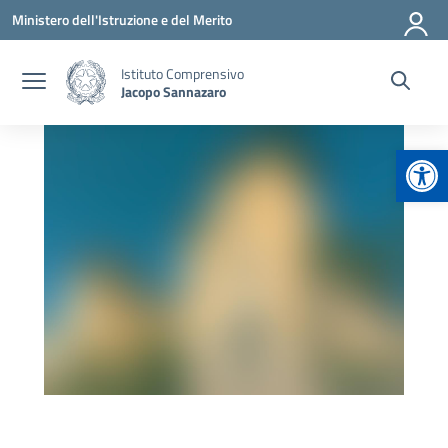
Vai ai contenuti
Vai al menu di navigazione
Vai al footer
Ministero dell'Istruzione e del Merito
Istituto Comprensivo
Jacopo Sannazaro
Apr