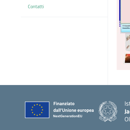
Contatti
Is
J
Ol
— 