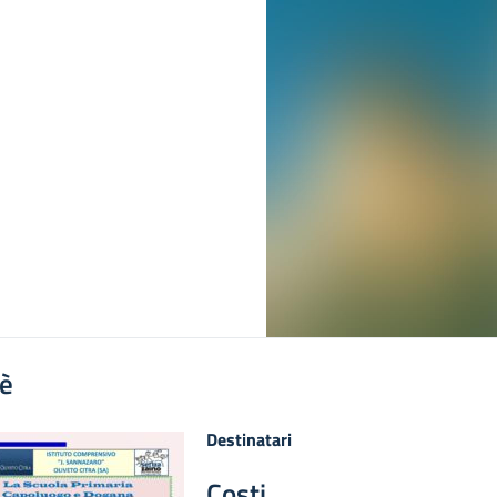
'è
Destinatari
Costi