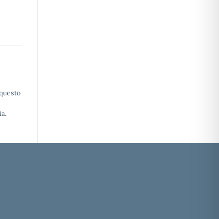
 questo
a.