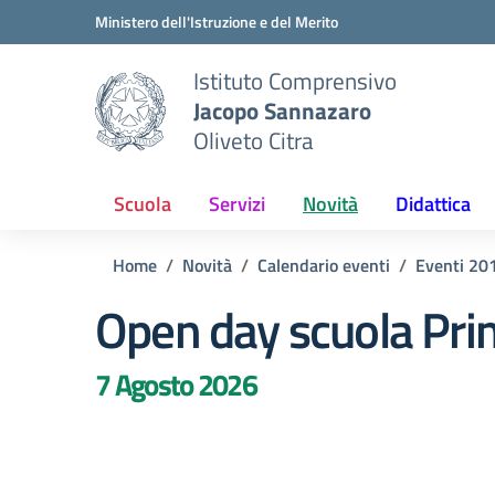
Vai ai contenuti
Vai al menu di navigazione
Vai al footer
Ministero dell'Istruzione e del Merito
Istituto Comprensivo
Jacopo Sannazaro
Oliveto Citra
Scuola
Servizi
Novità
Didattica
Home
Novità
Calendario eventi
Eventi 20
Open day scuola Pri
7 Agosto 2026