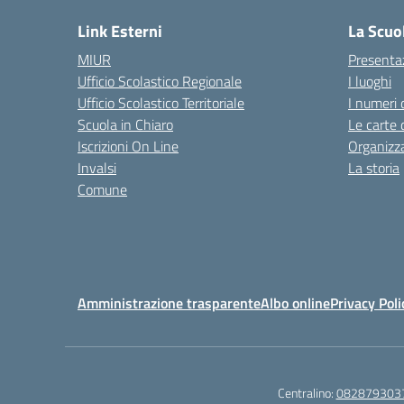
Link Esterni
La Scuo
MIUR
Presenta
Ufficio Scolastico Regionale
I luoghi
Ufficio Scolastico Territoriale
I numeri 
Scuola in Chiaro
Le carte 
Iscrizioni On Line
Organizz
Invalsi
La storia
Comune
Amministrazione trasparente
Albo online
Privacy Poli
Centralino:
082879303