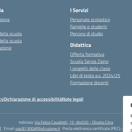
la
I Servizi
zione
Personale scolastico
Famiglie e studenti
della scuola
Percorsi di studio
della scuola
Didattica
azione
Offerta formativa
Scuola Senza Zaino
I progetti delle classi
Libri di testo a.s. 2024/25
Formazione docenti
cy
Dichiarazione di accessibilità
Note legali
Indirizzo:
Via Felice Cavallotti, 15 -84020 - Oliveto Citra
7
Email:
saic81300d@istruzione.it
Posta elettronica certificata (PEC):
saic8