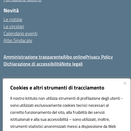
Novità
Le notizie
Le circolari
Calendario eventi
Albo Sindacale
Amministrazione trasparente
Albo online
Privacy Policy
Dichiarazione di accessibilità
Note legali
Indirizzo:
Cookies e altri strumenti di tracciamento
Via Felice Cavallotti, 15 -84020 - Oliveto Citra
Centralino:
0828793037
Email:
saic81300d@istruzione.it
Il nostro Istituto non utilizza strumenti di profilazione degli utenti -
Posta elettronica certificata (PEC):
saic81300d@pec.istruzione.it
sono utilizzati esclusivamente cookies tecnici necessari al
Codice fiscale: 82005110653
corretto funzionamento del sito, alla fruibilità dei servizi
Codice meccanografico:
SAIC81300D
istituzionali e alla sua accessibilità – sono utilizzati, inoltre,
strumenti statistici anonimizzati messi a disposizione da Web