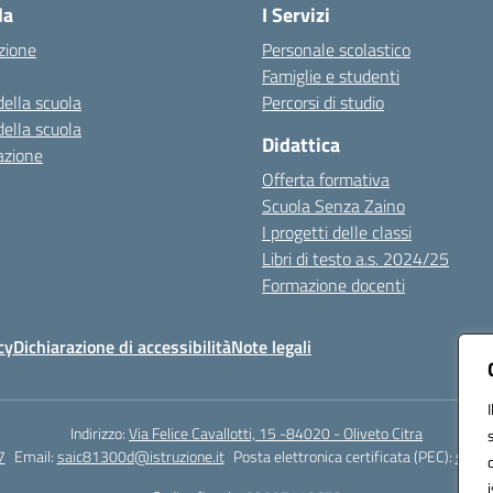
la
I Servizi
zione
Personale scolastico
Famiglie e studenti
della scuola
Percorsi di studio
della scuola
Didattica
azione
Offerta formativa
Scuola Senza Zaino
I progetti delle classi
Libri di testo a.s. 2024/25
Formazione docenti
cy
Dichiarazione di accessibilità
Note legali
Indirizzo:
Via Felice Cavallotti, 15 -84020 - Oliveto Citra
7
Email:
saic81300d@istruzione.it
Posta elettronica certificata (PEC):
saic8