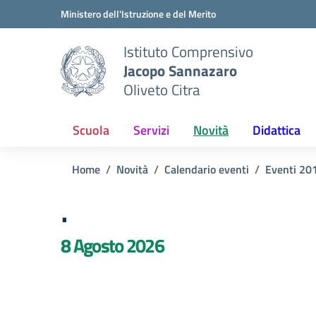
Vai ai contenuti
Vai al menu di navigazione
Vai al footer
Ministero dell'Istruzione e del Merito
Istituto Comprensivo
Jacopo Sannazaro
Oliveto Citra
Scuola
Servizi
Novità
Didattica
Home
Novità
Calendario eventi
Eventi 20
.
8 Agosto 2026