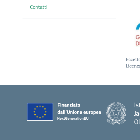
Contatti
Eccetto
Licenz
Is
J
Ol
— 