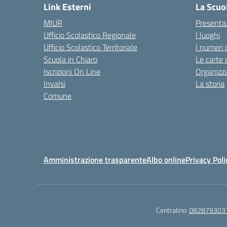
Link Esterni
La Scuo
MIUR
Presenta
Ufficio Scolastico Regionale
I luoghi
Ufficio Scolastico Territoriale
I numeri 
Scuola in Chiaro
Le carte 
Iscrizioni On Line
Organizz
Invalsi
La storia
Comune
Amministrazione trasparente
Albo online
Privacy Poli
Centralino:
082879303