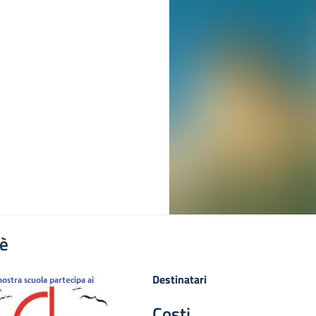
'è
Destinatari
Costi