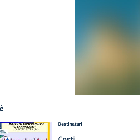
'è
Destinatari
Costi