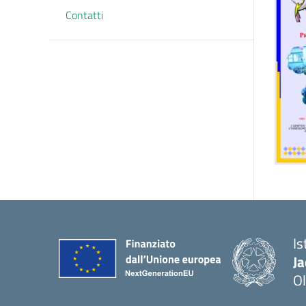
Contatti
Is
J
Ol
— 