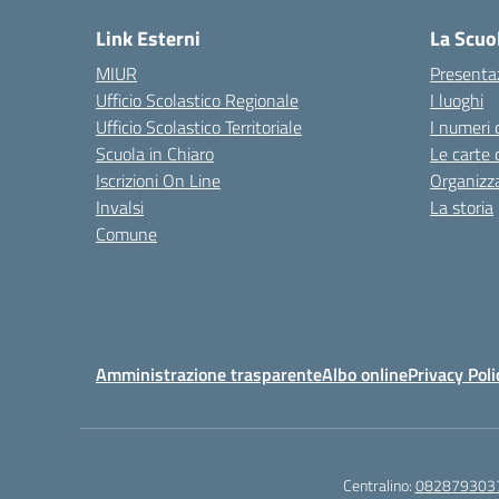
Link Esterni
La Scuo
MIUR
Presenta
Ufficio Scolastico Regionale
I luoghi
Ufficio Scolastico Territoriale
I numeri 
Scuola in Chiaro
Le carte 
Iscrizioni On Line
Organizz
Invalsi
La storia
Comune
Amministrazione trasparente
Albo online
Privacy Poli
Centralino:
082879303