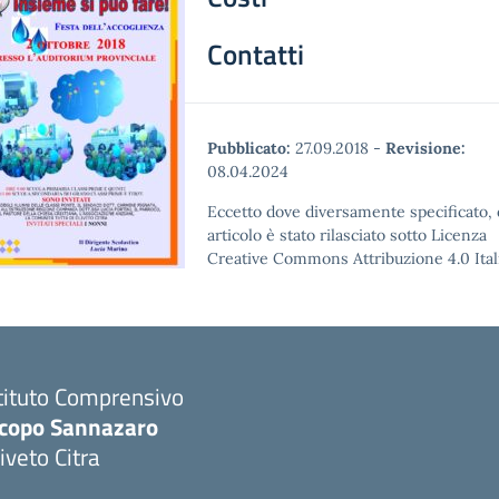
Contatti
Pubblicato:
27.09.2018
-
Revisione:
08.04.2024
Eccetto dove diversamente specificato,
articolo è stato rilasciato sotto Licenza
Creative Commons Attribuzione 4.0 Itali
tituto Comprensivo
acopo Sannazaro
iveto Citra
Visita la pagina iniziale della scuola