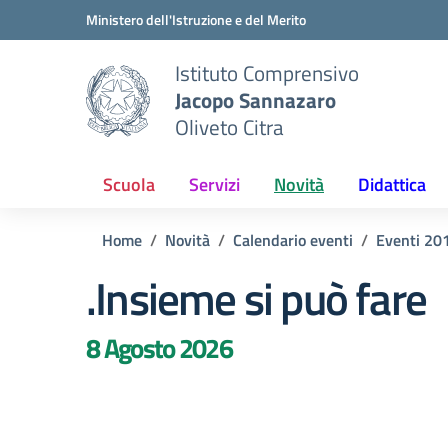
Vai ai contenuti
Vai al menu di navigazione
Vai al footer
Ministero dell'Istruzione e del Merito
Istituto Comprensivo
Jacopo Sannazaro
Oliveto Citra
Scuola
Servizi
Novità
Didattica
Home
Novità
Calendario eventi
Eventi 20
.Insieme si può fare
8 Agosto 2026