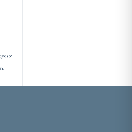
 questo
a.