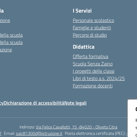
la
I Servizi
zione
Personale scolastico
Famiglie e studenti
della scuola
Percorsi di studio
della scuola
Didattica
azione
Offerta formativa
Scuola Senza Zaino
I progetti delle classi
Libri di testo a.s. 2024/25
Formazione docenti
cy
Dichiarazione di accessibilità
Note legali
Indirizzo:
Via Felice Cavallotti, 15 -84020 - Oliveto Citra
7
Email:
saic81300d@istruzione.it
Posta elettronica certificata (PEC):
saic8