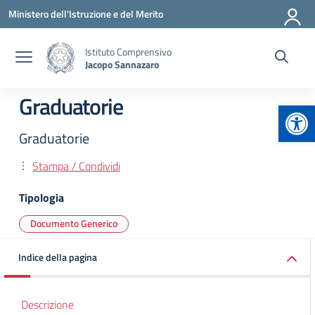
Vai ai contenuti
Vai al menu di navigazione
Vai al footer
Ministero dell'Istruzione e del Merito
Istituto Comprensivo
Jacopo Sannazaro
Graduatorie
Apr
Graduatorie
Stampa / Condividi
Tipologia
Documento Generico
Indice della pagina
Descrizione