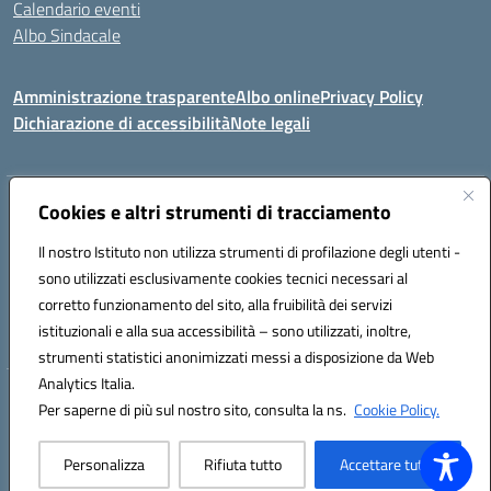
Calendario eventi
Albo Sindacale
Amministrazione trasparente
Albo online
Privacy Policy
Dichiarazione di accessibilità
Note legali
Indirizzo:
Cookies e altri strumenti di tracciamento
Via Felice Cavallotti, 15 -84020 - Oliveto Citra
Centralino:
0828793037
Email:
saic81300d@istruzione.it
Il nostro Istituto non utilizza strumenti di profilazione degli utenti -
Posta elettronica certificata (PEC):
saic81300d@pec.istruzione.it
sono utilizzati esclusivamente cookies tecnici necessari al
Codice fiscale: 82005110653
corretto funzionamento del sito, alla fruibilità dei servizi
Codice meccanografico:
SAIC81300D
istituzionali e alla sua accessibilità – sono utilizzati, inoltre,
strumenti statistici anonimizzati messi a disposizione da Web
Analytics Italia.
Hosting & Powered by 3D Solution S.r.l.
Per saperne di più sul nostro sito, consulta la ns.
Cookie Policy.
Concept & Design by Designers Italia
Personalizza
Rifiuta tutto
Accettare tutto