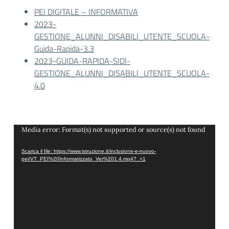
PEI DIGITALE – INFORMATIVA
2023-
GESTIONE_ALUNNI_DISABILI_UTENTE_SCUOLA-
Guida-Rapida-3.3
2023-GUIDA-RAPIDA-SIDI-
GESTIONE_ALUNNI_DISABILI_UTENTE_SCUOLA-
4.0
Video
Media error: Format(s) not supported or source(s) not found
Player
Scarica il file: https://www.istruzione.it/inclusione-e-nuovo-
pei/VT_PEI%20Informatizzato_Ver%201.4.mp4?_=1