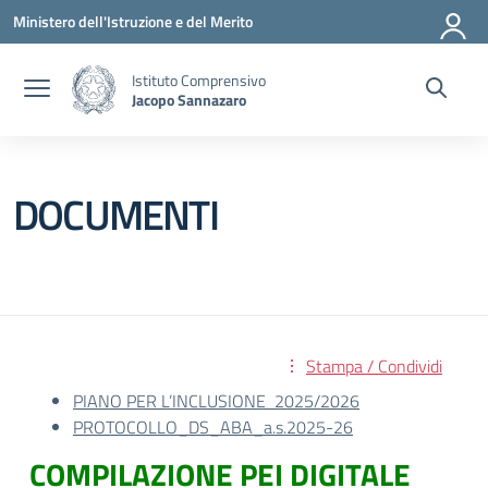
Vai ai contenuti
Vai al menu di navigazione
Vai al footer
Ministero dell'Istruzione e del Merito
Istituto Comprensivo
Jacopo Sannazaro
DOCUMENTI
Stampa / Condividi
PIANO PER L’INCLUSIONE 2025/2026
PROTOCOLLO_DS_ABA_a.s.2025-26
COMPILAZIONE PEI DIGITALE