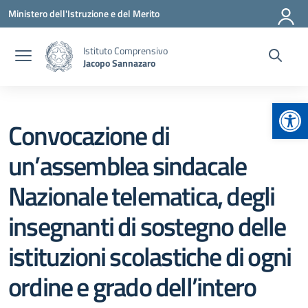
Vai ai contenuti
Vai al menu di navigazione
Vai al footer
Ministero dell'Istruzione e del Merito
Istituto Comprensivo
Jacopo Sannazaro
Apr
Convocazione di
un’assemblea sindacale
Nazionale telematica, degli
insegnanti di sostegno delle
istituzioni scolastiche di ogni
ordine e grado dell’intero