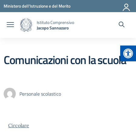
Vai ai contenuti
Vai al menu di navigazione
Vai al footer
Ministero dell'Istruzione e del Merito
Istituto Comprensivo
Jacopo Sannazaro
Apr
Comunicazioni con la scuola
Personale scolastico
Circolare