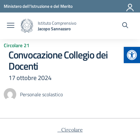
Vai ai contenuti
Vai al menu di navigazione
Vai al footer
Ministero dell'Istruzione e del Merito
Istituto Comprensivo
Jacopo Sannazaro
Circolare 21
Apr
Convocazione Collegio dei
Docenti
17 ottobre 2024
Personale scolastico
_Circolare