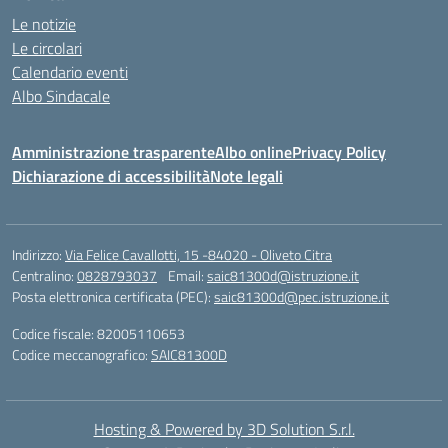
Le notizie
Le circolari
Calendario eventi
Albo Sindacale
Amministrazione trasparente
Albo online
Privacy Policy
Dichiarazione di accessibilità
Note legali
Indirizzo:
Via Felice Cavallotti, 15 -84020 - Oliveto Citra
Centralino:
0828793037
Email:
saic81300d@istruzione.it
Posta elettronica certificata (PEC):
saic81300d@pec.istruzione.it
Codice fiscale: 82005110653
Codice meccanografico:
SAIC81300D
Hosting & Powered by 3D Solution S.r.l.