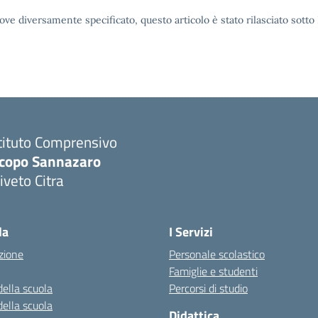
ove diversamente specificato, questo articolo è stato rilasciato sott
tituto Comprensivo
acopo Sannazaro
iveto Citra
Visita la pagina iniziale della scuola
la
I Servizi
zione
Personale scolastico
Famiglie e studenti
della scuola
Percorsi di studio
della scuola
Didattica