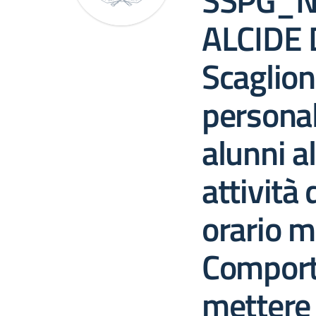
SSPG_N
ALCIDE
Scaglio
persona
alunni a
attività 
orario m
Comport
mettere i