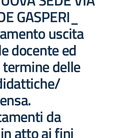
UOVA SEDE VIA
 DE GASPERI_
namento uscita
le docente ed
l termine delle
didattiche/
ensa.
amenti da
n atto ai fini