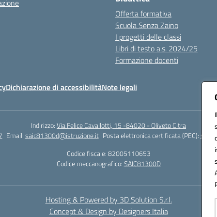
azione
Offerta formativa
Scuola Senza Zaino
I progetti delle classi
Libri di testo a.s. 2024/25
Formazione docenti
cy
Dichiarazione di accessibilità
Note legali
Indirizzo:
Via Felice Cavallotti, 15 -84020 - Oliveto Citra
7
Email:
saic81300d@istruzione.it
Posta elettronica certificata (PEC):
saic8
Codice fiscale: 82005110653
Codice meccanografico:
SAIC81300D
Hosting & Powered by 3D Solution S.r.l.
Concept & Design by Designers Italia