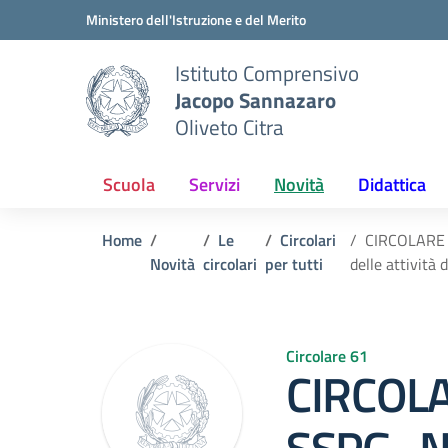
Vai ai contenuti
Vai al menu di navigazione
Vai al footer
Ministero dell'Istruzione e del Merito
Istituto Comprensivo
Jacopo Sannazaro
Oliveto Citra
Scuola
Servizi
Novità
Didattica
Home
Le
Circolari
CIRCOLARE N
Novità
circolari
per tutti
delle attività
Circolare 61
CIRCOLA