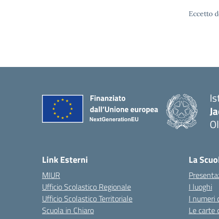
Eccetto d
Is
J
Ol
— 
Link Esterni
La Scuo
MIUR
Presenta
Ufficio Scolastico Regionale
I luoghi
Ufficio Scolastico Territoriale
I numeri 
Scuola in Chiaro
Le carte 