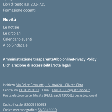
Libri di testo a.s. 2024/25
Formazione docenti
Novità
Le notizie
Le circolari
Calendario eventi
Albo Sindacale
Amministrazione trasparente
Albo online
Privacy Policy
Dichiarazione di accessibilità
Note legali
Indirizzo:
Via Felice Cavallotti, 15 -84020 - Oliveto Citra
Centralino:
0828793037
Email:
saic81300d@istruzione.it
Posta elettronica certificata (PEC):
saic81300d@pec.istruzione.it
Codice fiscale: 82005110653
Codice meccanografico:
SAIC81300D