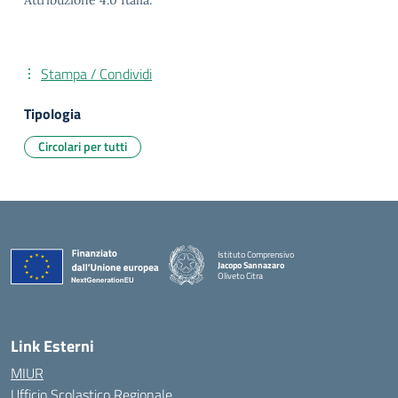
Attribuzione 4.0 Italia.
Stampa / Condividi
Tipologia
Circolari per tutti
Istituto Comprensivo
Jacopo Sannazaro
Oliveto Citra
— Visita la pagina iniziale della scuola
Link Esterni
MIUR
Ufficio Scolastico Regionale