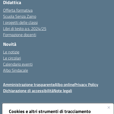
Didattica
Offerta formativa
Scuola Senza Zaino
I progetti delle classi
Libri di testo a.s. 2024/25
Formazione docenti
Novità
Le notizie
Le circolari
Calendario eventi
Albo Sindacale
Amministrazione trasparente
Albo online
Privacy Policy
Dichiarazione di accessibilità
Note legali
Indirizzo:
Cookies e altri strumenti di tracciamento
Via Felice Cavallotti, 15 -84020 - Oliveto Citra