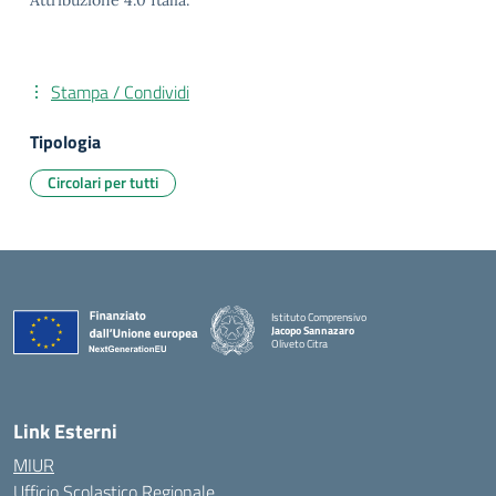
Attribuzione 4.0 Italia.
Stampa / Condividi
Tipologia
Circolari per tutti
Istituto Comprensivo
Jacopo Sannazaro
Oliveto Citra
— Visita la pagina iniziale della scuola
Link Esterni
MIUR
Ufficio Scolastico Regionale