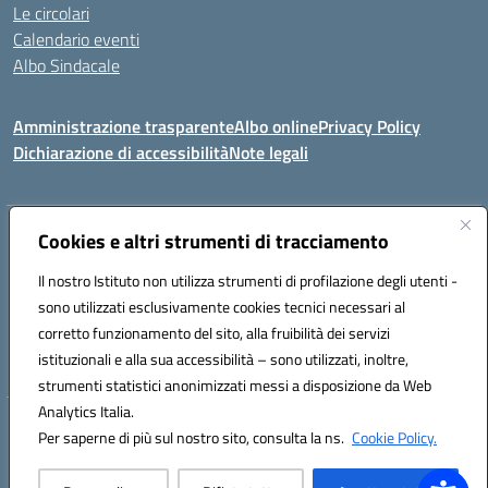
Le circolari
Calendario eventi
Albo Sindacale
Amministrazione trasparente
Albo online
Privacy Policy
Dichiarazione di accessibilità
Note legali
Indirizzo:
Cookies e altri strumenti di tracciamento
Via Felice Cavallotti, 15 -84020 - Oliveto Citra
Centralino:
0828793037
Email:
saic81300d@istruzione.it
Il nostro Istituto non utilizza strumenti di profilazione degli utenti -
Posta elettronica certificata (PEC):
saic81300d@pec.istruzione.it
sono utilizzati esclusivamente cookies tecnici necessari al
Codice fiscale: 82005110653
corretto funzionamento del sito, alla fruibilità dei servizi
Codice meccanografico:
SAIC81300D
istituzionali e alla sua accessibilità – sono utilizzati, inoltre,
strumenti statistici anonimizzati messi a disposizione da Web
Analytics Italia.
Hosting & Powered by 3D Solution S.r.l.
Per saperne di più sul nostro sito, consulta la ns.
Cookie Policy.
Concept & Design by Designers Italia