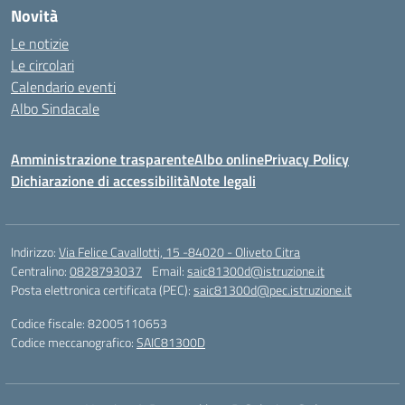
Novità
Le notizie
Le circolari
Calendario eventi
Albo Sindacale
Amministrazione trasparente
Albo online
Privacy Policy
Dichiarazione di accessibilità
Note legali
Indirizzo:
Via Felice Cavallotti, 15 -84020 - Oliveto Citra
Centralino:
0828793037
Email:
saic81300d@istruzione.it
Posta elettronica certificata (PEC):
saic81300d@pec.istruzione.it
Codice fiscale: 82005110653
Codice meccanografico:
SAIC81300D