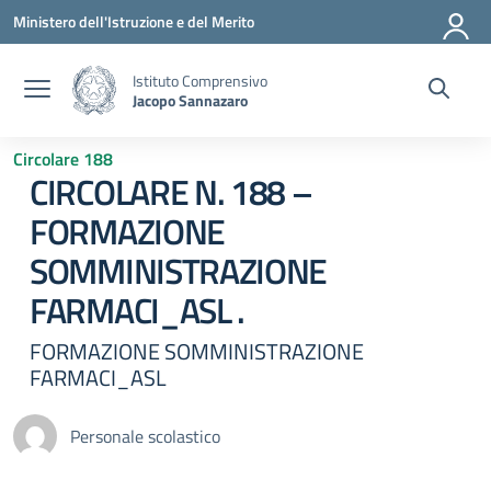
Vai ai contenuti
Vai al menu di navigazione
Vai al footer
Ministero dell'Istruzione e del Merito
Istituto Comprensivo
Jacopo Sannazaro
Circolare 188
CIRCOLARE N. 188 –
FORMAZIONE
SOMMINISTRAZIONE
FARMACI_ASL .
FORMAZIONE SOMMINISTRAZIONE
FARMACI_ASL
Personale scolastico