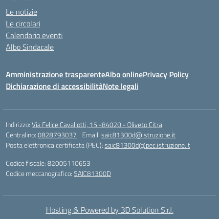
Le notizie
Le circolari
Calendario eventi
Albo Sindacale
Amministrazione trasparente
Albo online
Privacy Policy
Dichiarazione di accessibilità
Note legali
Indirizzo:
Via Felice Cavallotti, 15 -84020 - Oliveto Citra
Centralino:
0828793037
Email:
saic81300d@istruzione.it
Posta elettronica certificata (PEC):
saic81300d@pec.istruzione.it
Codice fiscale: 82005110653
Codice meccanografico:
SAIC81300D
Hosting & Powered by 3D Solution S.r.l.