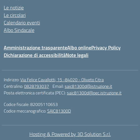
Le notizie
Le circolari
Calendario eventi
Albo Sindacale
Amministrazione trasparente
Albo online
Privacy Policy
Dichiarazione di accessibilità
Note legali
Indirizzo:
Via Felice Cavallotti, 15 -84020 - Oliveto Citra
Centralino:
0828793037
Email:
saic81300d@istruzione.it
Posta elettronica certificata (PEC):
saic81300d@pec.istruzione.it
Codice fiscale: 82005110653
Codice meccanografico:
SAIC81300D
Hosting & Powered by 3D Solution S.r.l.