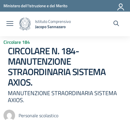
Vai ai contenuti
Vai al menu di navigazione
Vai al footer
Ministero dell'Istruzione e del Merito
Istituto Comprensivo
Jacopo Sannazaro
Circolare 184
CIRCOLARE N. 184-
MANUTENZIONE
STRAORDINARIA SISTEMA
AXIOS.
MANUTENZIONE STRAORDINARIA SISTEMA
AXIOS.
Personale scolastico