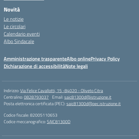
Novità
Le notizie
Le circolari
Calendario eventi
Albo Sindacale
Amministrazione trasparente
Albo online
Privacy Policy
Dichiarazione di accessibilità
Note legali
Indirizzo:
Via Felice Cavallotti, 15 -84020 - Oliveto Citra
Centralino:
0828793037
Email:
saic81300d@istruzione.it
Posta elettronica certificata (PEC):
saic81300d@pec.istruzione.it
Codice fiscale: 82005110653
Codice meccanografico:
SAIC81300D