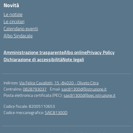
Novità
Le notizie
Le circolari
Calendario eventi
Albo Sindacale
Amministrazione trasparente
Albo online
Privacy Policy
Dichiarazione di accessibilità
Note legali
Indirizzo:
Via Felice Cavallotti, 15 -84020 - Oliveto Citra
Centralino:
0828793037
Email:
saic81300d@istruzione.it
Posta elettronica certificata (PEC):
saic81300d@pec.istruzione.it
Codice fiscale: 82005110653
Codice meccanografico:
SAIC81300D