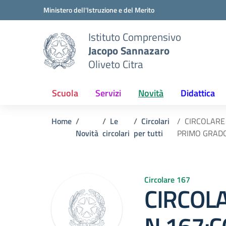
Vai ai contenuti
Vai al menu di navigazione
Vai al footer
Ministero dell'Istruzione e del Merito
Istituto Comprensivo
Jacopo Sannazaro
Oliveto Citra
Scuola
Servizi
Novità
Didattica
Home
Le
Circolari
CIRCOLARE
Novità
circolari
per tutti
PRIMO GRADO 
Circolare 167
CIRCOL