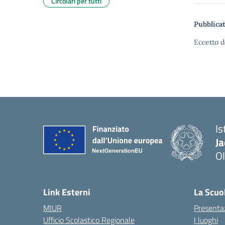
Circolari per tutti
Pubblicat
Eccetto d
Is
J
Ol
— 
Link Esterni
La Scuo
MIUR
Presenta
Ufficio Scolastico Regionale
I luoghi