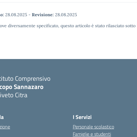
o:
28.08.2025
-
Revisione:
28.08.2025
ove diversamente specificato, questo articolo è stato rilasciato sott
tituto Comprensivo
acopo Sannazaro
iveto Citra
Visita la pagina iniziale della scuola
la
I Servizi
zione
Personale scolastico
Famiglie e studenti