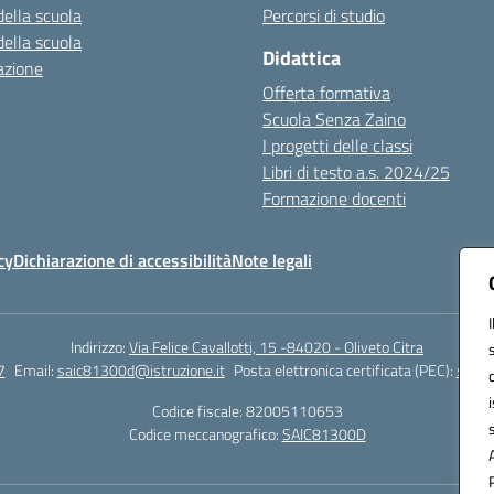
della scuola
Percorsi di studio
della scuola
Didattica
azione
Offerta formativa
Scuola Senza Zaino
I progetti delle classi
Libri di testo a.s. 2024/25
Formazione docenti
cy
Dichiarazione di accessibilità
Note legali
Indirizzo:
Via Felice Cavallotti, 15 -84020 - Oliveto Citra
7
Email:
saic81300d@istruzione.it
Posta elettronica certificata (PEC):
saic8
Codice fiscale: 82005110653
Codice meccanografico:
SAIC81300D