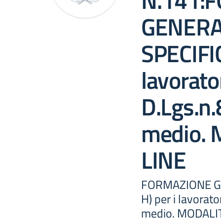
N.141:
GENERAL
SPECIFIC
lavorator
D.Lgs.n
medio.
LINE
FORMAZIONE GE
H) per i lavorat
medio. MODALI