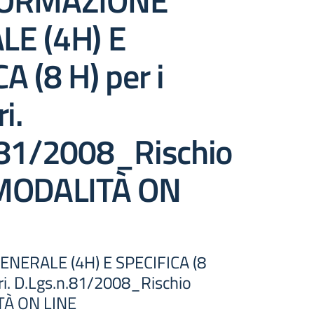
FORMAZIONE
E (4H) E
A (8 H) per i
i.
.81/2008_Rischio
 MODALITÀ ON
NERALE (4H) E SPECIFICA (8
ori. D.Lgs.n.81/2008_Rischio
TÀ ON LINE