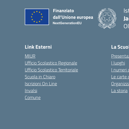
Is
J
Ol
— 
Link Esterni
La Scuo
MIUR
Presenta
Ufficio Scolastico Regionale
I luoghi
Ufficio Scolastico Territoriale
I numeri 
Scuola in Chiaro
Le carte 
Iscrizioni On Line
Organizz
Invalsi
La storia
Comune