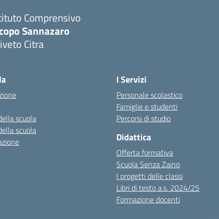
tituto Comprensivo
acopo Sannazaro
iveto Citra
Visita la pagina iniziale della scuola
la
I Servizi
zione
Personale scolastico
Famiglie e studenti
della scuola
Percorsi di studio
della scuola
Didattica
azione
Offerta formativa
Scuola Senza Zaino
I progetti delle classi
Libri di testo a.s. 2024/25
Formazione docenti