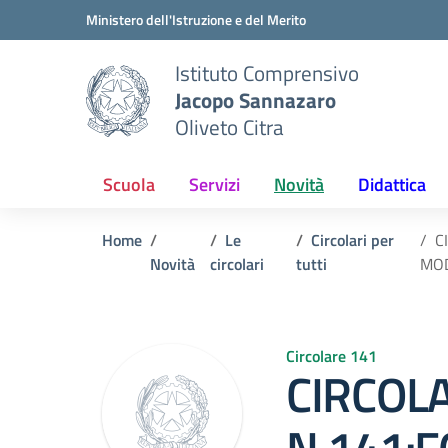
Vai ai contenuti
Vai al menu di navigazione
Vai al footer
Ministero dell'Istruzione e del Merito
Istituto Comprensivo
Jacopo Sannazaro
Oliveto Citra
Scuola
Servizi
Novità
Didattica
Home
Le
Circolari per
C
Novità
circolari
tutti
MOD
Circolare 141
CIRCOL