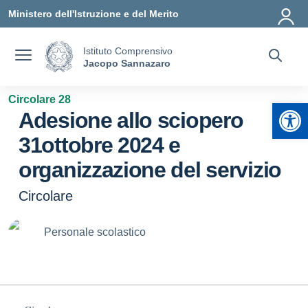
Vai ai contenuti
Vai al menu di navigazione
Vai al footer
Ministero dell'Istruzione e del Merito
Istituto Comprensivo
Jacopo Sannazaro
Circolare 28
Apr
Adesione allo sciopero
31ottobre 2024 e
organizzazione del servizio
Circolare
Personale scolastico