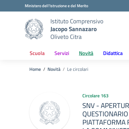
Vai ai contenuti
Vai al menu di navigazione
Vai al footer
Ministero dell'Istruzione e del Merito
Istituto Comprensivo
Jacopo Sannazaro
Oliveto Citra
Scuola
Servizi
Novità
Didattica
Home
Novità
Le circolari
Circolare 163
SNV - APERTUR
QUESTIONARIO
PIATTAFORMA R