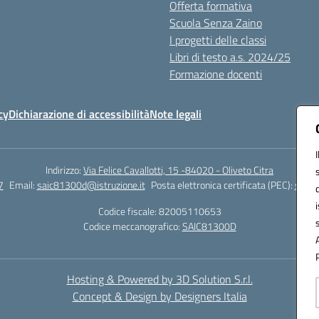
Offerta formativa
Scuola Senza Zaino
I progetti delle classi
Libri di testo a.s. 2024/25
Formazione docenti
cy
Dichiarazione di accessibilità
Note legali
Indirizzo:
Via Felice Cavallotti, 15 -84020 - Oliveto Citra
7
Email:
saic81300d@istruzione.it
Posta elettronica certificata (PEC):
saic8
Codice fiscale: 82005110653
Codice meccanografico:
SAIC81300D
Hosting & Powered by 3D Solution S.r.l.
Concept & Design by Designers Italia