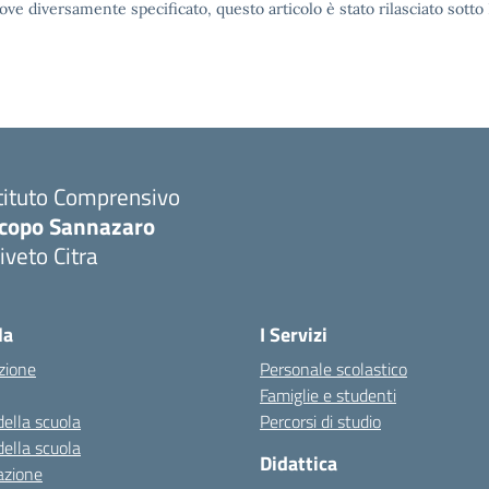
ove diversamente specificato, questo articolo è stato rilasciato sott
tituto Comprensivo
acopo Sannazaro
iveto Citra
Visita la pagina iniziale della scuola
la
I Servizi
zione
Personale scolastico
Famiglie e studenti
della scuola
Percorsi di studio
della scuola
Didattica
azione