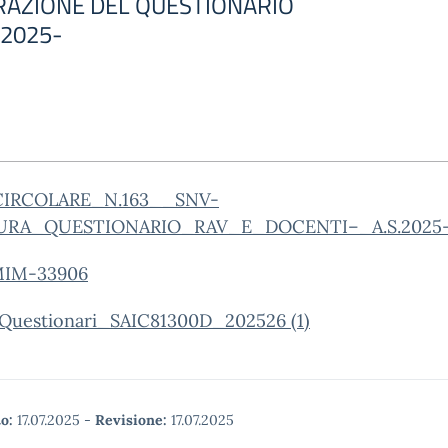
RAZIONE DEL QUESTIONARIO
 2025-
CIRCOLARE_N.163__SNV-
URA_QUESTIONARIO_RAV_E_DOCENTI–_A.S.2025-
MIM-33906
Questionari_SAIC81300D_202526 (1)
o:
17.07.2025
-
Revisione:
17.07.2025