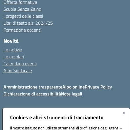
Offerta formativa
Scuola Senza Zaino
I progetti delle classi
Libri di testo a.s. 2024/25
Formazione docenti
Novità
Le notizie
Le circolari
Calendario eventi
Albo Sindacale
Amministrazione trasparente
Albo online
Privacy Policy
Dichiarazione di accessibilità
Note legali
Indirizzo:
Cookies e altri strumenti di tracciamento
Via Felice Cavallotti, 15 -84020 - Oliveto Citra
Centralino:
0828793037
Email:
saic81300d@istruzione.it
Il nostro Istituto non utilizza strumenti di profilazione degli utenti -
Posta elettronica certificata (PEC):
saic81300d@pec.istruzione.it