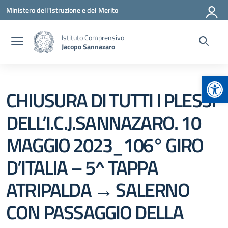
Vai ai contenuti
Vai al menu di navigazione
Vai al footer
Ministero dell'Istruzione e del Merito
Istituto Comprensivo
Jacopo Sannazaro
Apr
CHIUSURA DI TUTTI I PLESSI
DELL’I.C.J.SANNAZARO. 10
MAGGIO 2023_106° GIRO
D’ITALIA – 5^ TAPPA
ATRIPALDA → SALERNO
CON PASSAGGIO DELLA