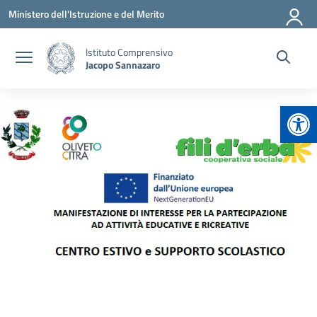
Vai ai contenuti
Vai al menu di navigazione
Vai al footer
Ministero dell'Istruzione e del Merito
Istituto Comprensivo
Jacopo Sannazaro
Apr