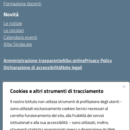
Formazione docenti
Novità
Le notizie
Le circolari
Calendario eventi
Albo Sindacale
Amministrazione trasparente
Albo online
Privacy Policy
Dichiarazione di accessibilità
Note legali
Indirizzo:
Cookies e altri strumenti di tracciamento
Via Felice Cavallotti, 15 -84020 - Oliveto Citra
Centralino:
0828793037
Email:
saic81300d@istruzione.it
Il nostro Istituto non utilizza strumenti di profilazione degli utenti -
Posta elettronica certificata (PEC):
saic81300d@pec.istruzione.it
sono utilizzati esclusivamente cookies tecnici necessari al
Codice fiscale: 82005110653
corretto funzionamento del sito, alla fruibilità dei servizi
Codice meccanografico:
SAIC81300D
istituzionali e alla sua accessibilità – sono utilizzati, inoltre,
strumenti statistici anonimizzati messi a disposizione da Web