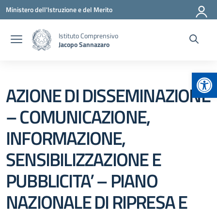
Vai ai contenuti
Vai al menu di navigazione
Vai al footer
Ministero dell'Istruzione e del Merito
Istituto Comprensivo
Jacopo Sannazaro
Apr
AZIONE DI DISSEMINAZIONE
– COMUNICAZIONE,
INFORMAZIONE,
SENSIBILIZZAZIONE E
PUBBLICITA’ – PIANO
NAZIONALE DI RIPRESA E