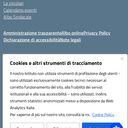
Le circolari
Calendario eventi
Albo Sindacale
Amministrazione trasparente
Albo online
Privacy Policy
Dichiarazione di accessibilità
Note legali
Indirizzo:
Cookies e altri strumenti di tracciamento
Via Felice Cavallotti, 15 -84020 - Oliveto Citra
Centralino:
0828793037
Email:
saic81300d@istruzione.it
Il nostro Istituto non utilizza strumenti di profilazione degli utenti -
Posta elettronica certificata (PEC):
saic81300d@pec.istruzione.it
sono utilizzati esclusivamente cookies tecnici necessari al
Codice fiscale: 82005110653
corretto funzionamento del sito, alla fruibilità dei servizi
Codice meccanografico:
SAIC81300D
istituzionali e alla sua accessibilità – sono utilizzati, inoltre,
strumenti statistici anonimizzati messi a disposizione da Web
Analytics Italia.
Hosting & Powered by 3D Solution S.r.l.
Per saperne di più sul nostro sito, consulta la ns.
Cookie Policy.
Concept & Design by Designers Italia