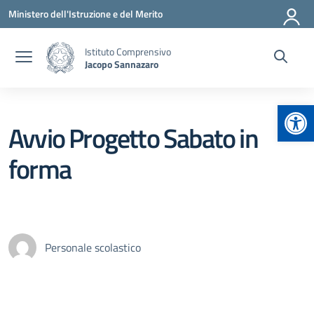
Vai ai contenuti
Vai al menu di navigazione
Vai al footer
Ministero dell'Istruzione e del Merito
Istituto Comprensivo
Jacopo Sannazaro
Apr
Avvio Progetto Sabato in
forma
Personale scolastico