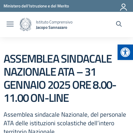
Vai ai contenuti
Vai al menu di navigazione
Vai al footer
Ministero dell'Istruzione e del Merito
Istituto Comprensivo
Jacopo Sannazaro
Apr
ASSEMBLEA SINDACALE
NAZIONALE ATA – 31
GENNAIO 2025 ORE 8.00-
11.00 ON-LINE
Assemblea sindacale Nazionale, del personale
ATA delle istituzioni scolastiche dell’intero
territorio Nazionale.