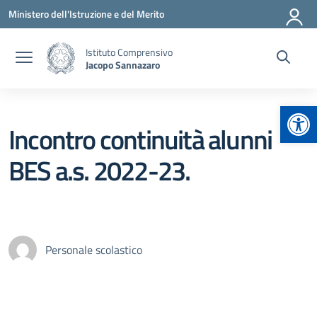
Vai ai contenuti
Vai al menu di navigazione
Vai al footer
Ministero dell'Istruzione e del Merito
Istituto Comprensivo
Jacopo Sannazaro
Apr
Incontro continuità alunni
BES a.s. 2022-23.
Personale scolastico