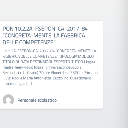
PON 10.2.2A-FSEPON-CA-2017-84
PON 
“CONCRETA-MENTE: LA FABBRICA
SCUO
DELLE COMPETENZE”
COO
10.2.2A-FSEPON-CA-2017-84 “CONCRETA-MENTE: LA
10.2.
FABBRICA DELLE COMPETENZE” TIPOLOGIA MODULO
AGIRE
TITOLO DURATA DESTINATARI ESPERTO-TUTOR Lingua
DURAT
madre Teen-Radio (classi prime/secondeScuola
corpo
Secondaria di I Grado) 30 ore Alunni della SSPG e Primaria
psico
Luigi Nobile Maria Antonietta Cuzzolino Questionario
Alunni
iniziale Lingua […]
corpor
GIOCO
Personale scolastico