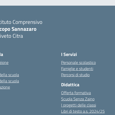
tituto Comprensivo
acopo Sannazaro
iveto Citra
Visita la pagina iniziale della scuola
la
I Servizi
zione
Personale scolastico
Famiglie e studenti
della scuola
Percorsi di studio
della scuola
Didattica
azione
Offerta formativa
Scuola Senza Zaino
I progetti delle classi
Libri di testo a.s. 2024/25