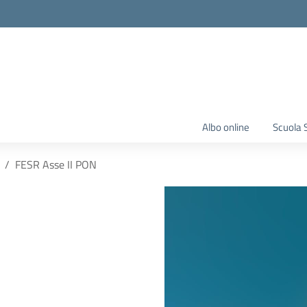
Albo online
Scuola 
FESR Asse II PON