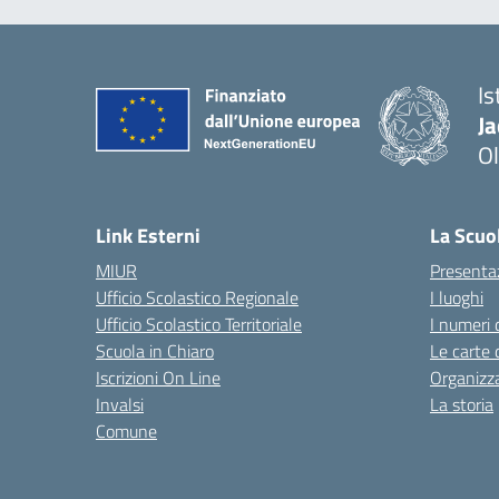
Is
J
Ol
— 
Link Esterni
La Scuo
MIUR
Presenta
Ufficio Scolastico Regionale
I luoghi
Ufficio Scolastico Territoriale
I numeri 
Scuola in Chiaro
Le carte 
Iscrizioni On Line
Organizz
Invalsi
La storia
Comune