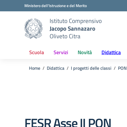
Vai ai contenuti
Vai al menu di navigazione
Vai al footer
Ministero dell'Istruzione e del Merito
Istituto Comprensivo
Jacopo Sannazaro
Oliveto Citra
Scuola
Servizi
Novità
Didattica
Home
Didattica
I progetti delle classi
PON
FESR Asse II PON