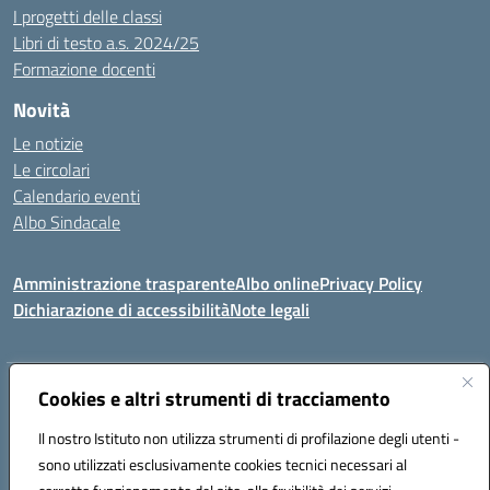
I progetti delle classi
Libri di testo a.s. 2024/25
Formazione docenti
Novità
Le notizie
Le circolari
Calendario eventi
Albo Sindacale
Amministrazione trasparente
Albo online
Privacy Policy
Dichiarazione di accessibilità
Note legali
Indirizzo:
Cookies e altri strumenti di tracciamento
Via Felice Cavallotti, 15 -84020 - Oliveto Citra
Centralino:
0828793037
Email:
saic81300d@istruzione.it
Il nostro Istituto non utilizza strumenti di profilazione degli utenti -
Posta elettronica certificata (PEC):
saic81300d@pec.istruzione.it
sono utilizzati esclusivamente cookies tecnici necessari al
Codice fiscale: 82005110653