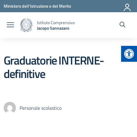
Vai ai contenuti
Vai al menu di navigazione
Vai al footer
Ministero dell'Istruzione e del Merito
Istituto Comprensivo
Jacopo Sannazaro
Apr
Graduatorie INTERNE-
definitive
Personale scolastico