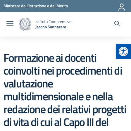
Vai ai contenuti
Vai al menu di navigazione
Vai al footer
Ministero dell'Istruzione e del Merito
Istituto Comprensivo
Jacopo Sannazaro
Apr
Formazione ai docenti
coinvolti nei procedimenti di
valutazione
multidimensionale e nella
redazione dei relativi progetti
di vita di cui al Capo III del