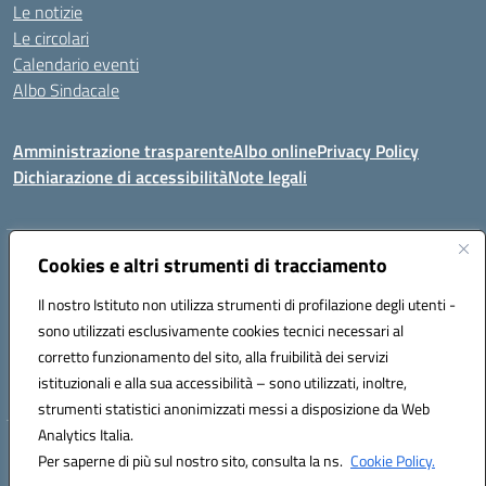
Le notizie
Le circolari
Calendario eventi
Albo Sindacale
Amministrazione trasparente
Albo online
Privacy Policy
Dichiarazione di accessibilità
Note legali
Indirizzo:
Cookies e altri strumenti di tracciamento
Via Felice Cavallotti, 15 -84020 - Oliveto Citra
Centralino:
0828793037
Email:
saic81300d@istruzione.it
Il nostro Istituto non utilizza strumenti di profilazione degli utenti -
Posta elettronica certificata (PEC):
saic81300d@pec.istruzione.it
sono utilizzati esclusivamente cookies tecnici necessari al
Codice fiscale: 82005110653
corretto funzionamento del sito, alla fruibilità dei servizi
Codice meccanografico:
SAIC81300D
istituzionali e alla sua accessibilità – sono utilizzati, inoltre,
strumenti statistici anonimizzati messi a disposizione da Web
Analytics Italia.
Hosting & Powered by 3D Solution S.r.l.
Per saperne di più sul nostro sito, consulta la ns.
Cookie Policy.
Concept & Design by Designers Italia